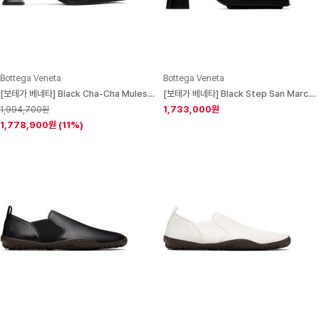
Bottega Veneta
Bottega Veneta
[보테가 베네타] Black Cha-Cha Mules 241798F122010
[보테가 베네타] Black Step San Marco Mules 242798F122004
1,733,000원
1,994,700원
1,778,900원
(11%)