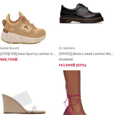
Isabel Marant
Dr. Martens
[이자벨 마랑] Ewie Sporty Leather Sneakers - Ochre
[닥터마틴] Black Lowell Leather Moc Toe Derbys 252399F120007
568,700원
311,800원
147,400원
(53%)