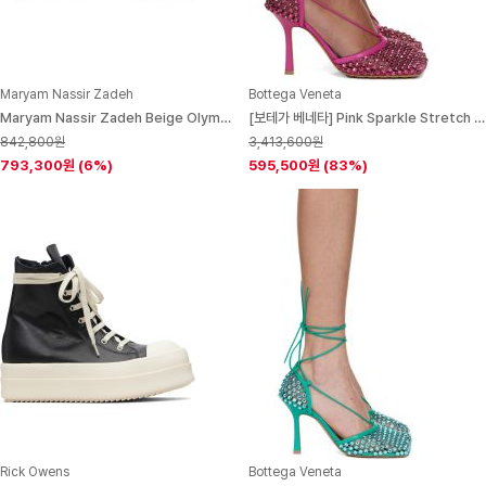
Maryam Nassir Zadeh
Bottega Veneta
Maryam Nassir Zadeh Beige Olympia Wedge Heeled Sandals 261779F125011
[보테가 베네타] Pink Sparkle Stretch Web Heels 221798F122018
842,800원
3,413,600원
793,300원
(6%)
595,500원
(83%)
Rick Owens
Bottega Veneta