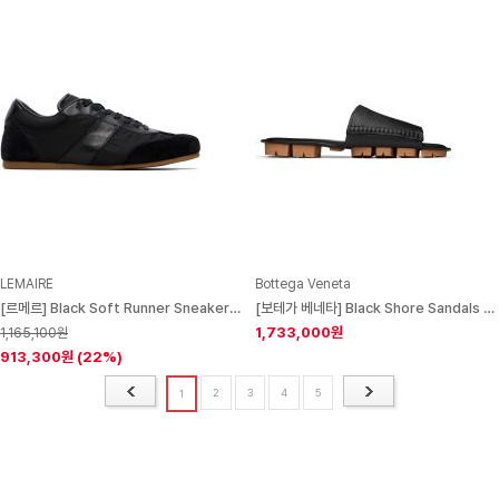
LEMAIRE
Bottega Veneta
[르메르] Black Soft Runner Sneakers 261646M237003
[보테가 베네타] Black Shore Sandals 242798M234003
1,733,000원
1,165,100원
913,300원
(22%)
2
3
4
5
1