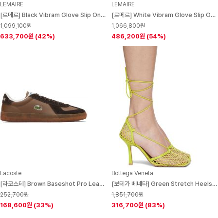
LEMAIRE
LEMAIRE
[르메르] Black Vibram Glove Slip On Leather Sneakers 261646M237001
[르메르] White Vibram Glove Slip On Leather Sneakers 261646M237000
1,099,100원
1,066,800원
633,700원
(42%)
486,200원
(54%)
Lacoste
Bottega Veneta
[라코스테] Brown Baseshot Pro Leather Sneakers 261268M237017
[보테가 베네타] Green Stretch Heels 221798F122002
252,700원
1,851,700원
168,600원
(33%)
316,700원
(83%)