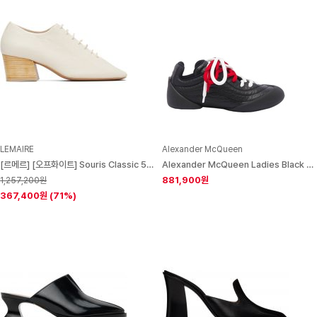
LEMAIRE
Alexander McQueen
[르메르] [오프화이트] Souris Classic 55 Derby Heels 252646F122001
Alexander McQueen Ladies Black Flexion Sneakers
881,900원
1,257,200원
367,400원
(71%)