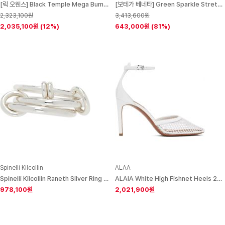
[릭 오웬스] Black Temple Mega Bumper Sneakers 261232M236023
[보테가 베네타] Green Sparkle Stretch Web Heels 221798F122017
2,323,100원
3,413,600원
2,035,100원
(12%)
643,000원
(81%)
Spinelli Kilcollin
ALAA
Spinelli Kilcollin Raneth Silver Ring 261558F011010
ALAIA White High Fishnet Heels 242483F122004
978,100원
2,021,900원