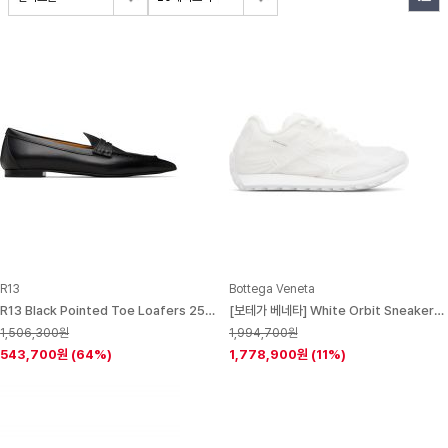
R13
Bottega Veneta
R13 Black Pointed Toe Loafers 252021F121000
[보테가 베네타] White Orbit Sneakers 251798M237009
1,506,300원
1,994,700원
543,700원
(64%)
1,778,900원
(11%)