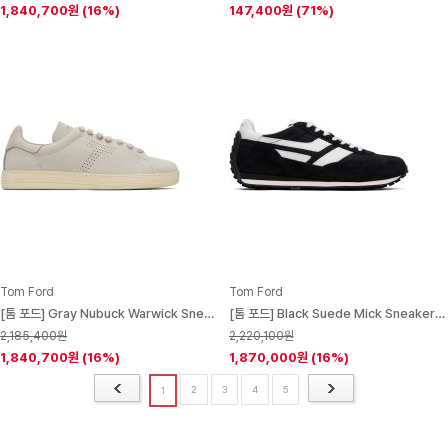
1,840,700원
(16%)
147,400원
(71%)
Tom Ford
Tom Ford
[톰 포드] Gray Nubuck Warwick Sneakers 252076M237010
[톰 포드] Black Suede Mick Sneakers 252076M237007
2,185,400원
2,220,100원
1,840,700원
(16%)
1,870,000원
(16%)
2
3
4
5
1