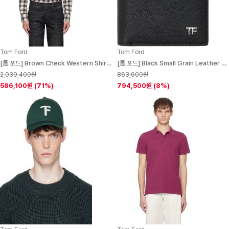
Tom Ford
Tom Ford
[톰 포드] Brown Check Western Shirt 252076M192003
[톰 포드] Black Small Grain Leather Folding Card Holder 251076M163013
2,039,400원
863,600원
586,100원
(71%)
794,500원
(8%)