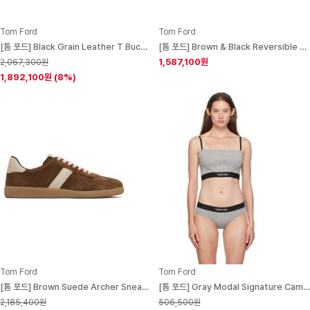
Tom Ford
Tom Ford
[톰 포드] Black Grain Leather T Buckle Belt 252076M131013
[톰 포드] Brown & Black Reversible T Icon Belt 252076M131011
1,587,100원
2,067,300원
1,892,100원
(8%)
Tom Ford
Tom Ford
[톰 포드] Brown Suede Archer Sneakers 252076M237019
[톰 포드] Gray Modal Signature Camisole 242076F111005
2,185,400원
506,500원