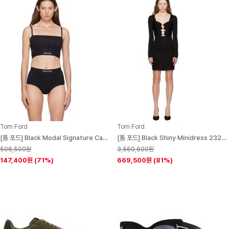
Tom Ford
Tom Ford
[톰 포드] Black Modal Signature Camisole 242076F111007
[톰 포드] Black Shiny Minidress 232076F052001
506,500원
3,560,600원
147,400원
(71%)
669,500원
(81%)