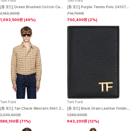
Tom Ford
Tom Ford
[톰 포드] Green Brushed Cotton Cap 252076M139002
[톰 포드] Purple Tennis Polo 241076M212018
2,150,300원
714,700원
1,093,500원
(49%)
700,400원
(2%)
Tom Ford
Tom Ford
[톰 포드] Tan Check Western Shirt 252076M192001
[톰 포드] Black Grain Leather Folding Card Holder 251076M163012
2,039,400원
1,069,500원
586,100원
(71%)
943,200원
(12%)