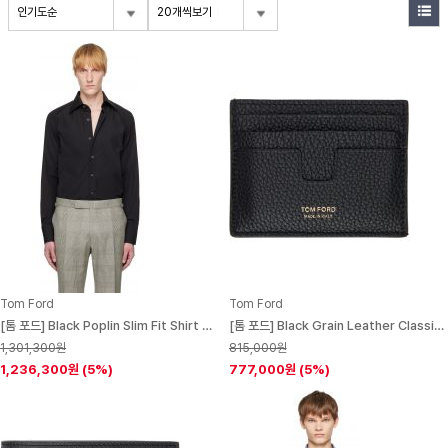
인기도순
20개씩보기
Tom Ford
Tom Ford
[톰 포드] Black Poplin Slim Fit Shirt 251076M192014
[톰 포드] Black Grain Leather Classic Card Holder 251076M163042
1,301,300원
815,000원
1,236,300원
(5%)
777,000원
(5%)