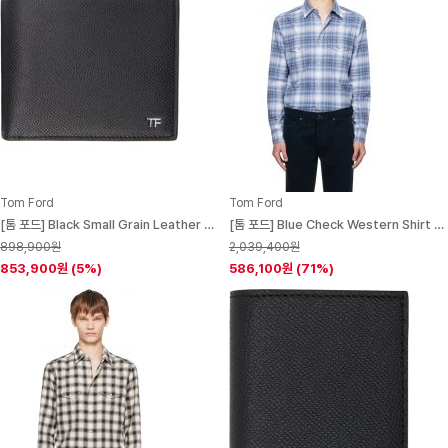
Tom Ford
Tom Ford
[톰 포드] Black Small Grain Leather Bifold Wallet 251076M164030
[톰 포드] Blue Check Western Shirt 252076M192002
898,900원
2,039,400원
853,900원
(5%)
586,100원
(71%)