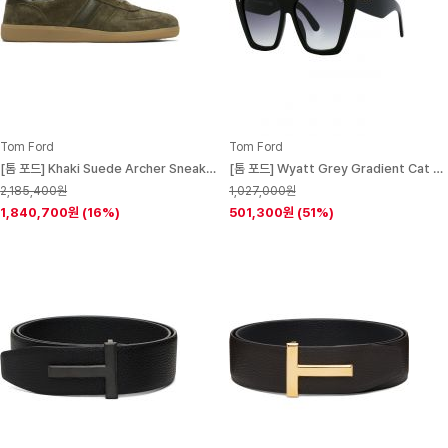
Tom Ford
Tom Ford
[톰 포드] Khaki Suede Archer Sneakers 252076M237005
[톰 포드] Wyatt Grey Gradient Cat Eye Ladies Sunglasses
2,185,400원
1,027,000원
1,840,700원
(16%)
501,300원
(51%)