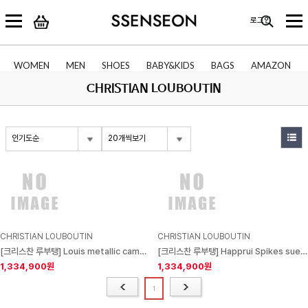
로그인
WOMEN
MEN
SHOES
BABY&KIDS
BAGS
AMAZON
CHRISTIAN LOUBOUTIN
인기도순
20개씩보기
CHRISTIAN LOUBOUTIN
CHRISTIAN LOUBOUTIN
[크리스찬 루부탱] Louis metallic camouflage-print leather high-top sneakers
[크리스찬 루부탱] Happrui Spikes suede and leather-trimmed mesh sneakers
1,334,900원
1,334,900원
1