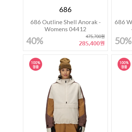
686
686 Outline Shell Anorak -
686 Wh
Womens 04412
475,700원
40%
50%
285,400원