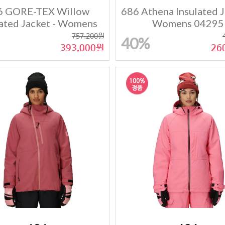
6 GORE-TEX Willow
686 Athena Insulated J
lated Jacket - Womens
Womens 04295
04350
757,200원
40%
393,000원
26