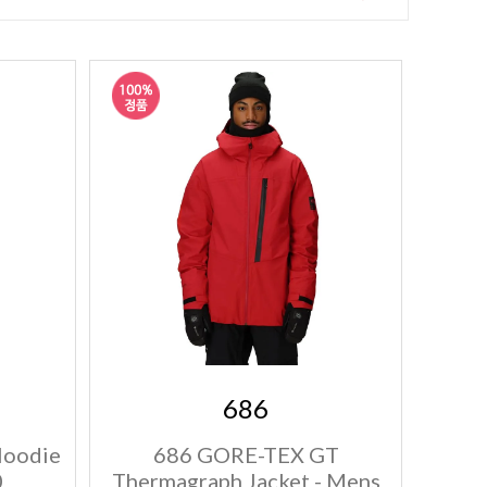
686
Hoodie
686 GORE-TEX GT
0
Thermagraph Jacket - Mens