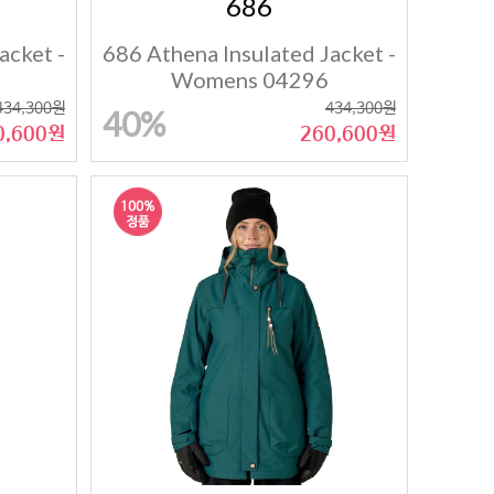
686
acket -
686 Athena Insulated Jacket -
Womens 04296
434,300원
434,300원
40%
0,600원
260,600원