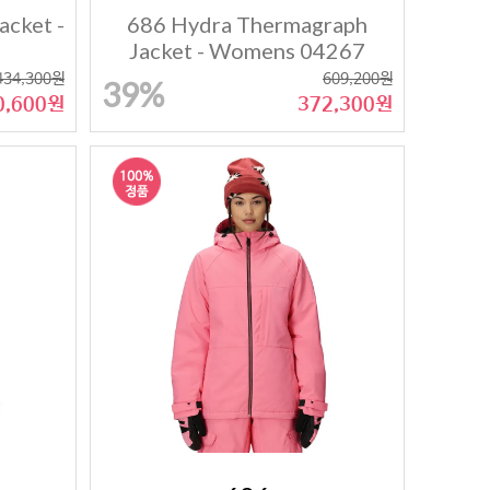
acket -
686 Hydra Thermagraph
Jacket - Womens 04267
434,300원
609,200원
39%
0,600원
372,300원