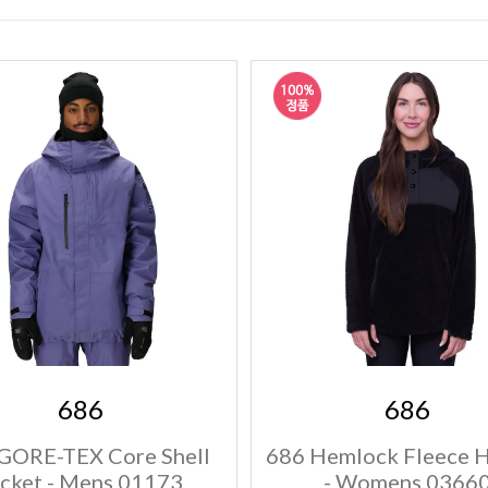
686
686
GORE-TEX Core Shell
686 Hemlock Fleece 
acket - Mens 01173
- Womens 0366