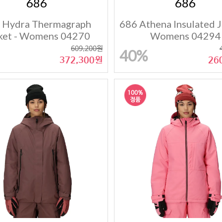
686
686
 Hydra Thermagraph
686 Athena Insulated J
ket - Womens 04270
Womens 04294
609,200원
40%
372,300원
26