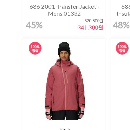
686 2001 Transfer Jacket -
68
Mens 01332
Insu
620,500원
45%
48%
341,300원