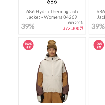
686
686 Hydra Thermagraph
686
Jacket - Womens 04269
Jac
609,200원
39%
39%
372,300원