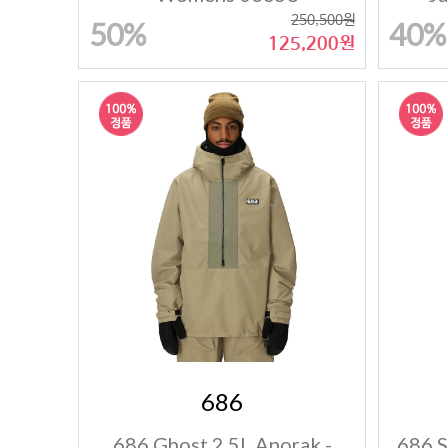
250,500원
50%
40%
125,200원
686
686 Ghost 2.5L Anorak -
686 S