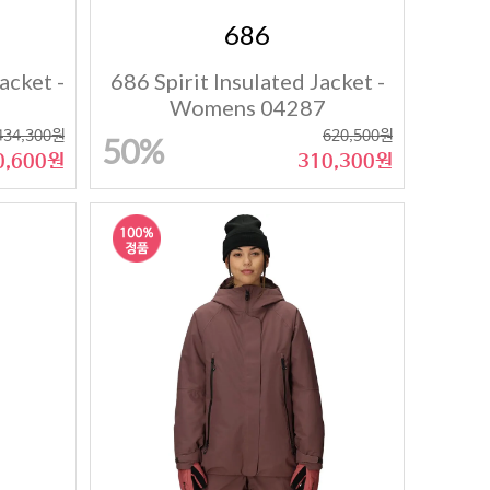
686
acket -
686 Spirit Insulated Jacket -
Womens 04287
434,300원
620,500원
50%
0,600원
310,300원