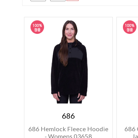
686
686 Hemlock Fleece Hoodie
686 
- Womens 03658
J