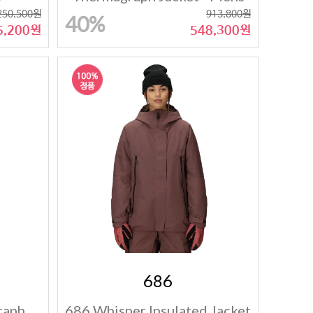
01074
250,500원
913,800원
40%
5,200원
548,300원
686
raph
686 Whisper Insulated Jacket