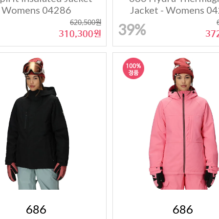
Womens 04286
Jacket - Womens 0
620,500원
39%
310,300원
37
686
686