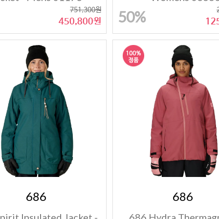
751,300원
50%
450,800원
12
686
686
pirit Insulated Jacket -
686 Hydra Thermag