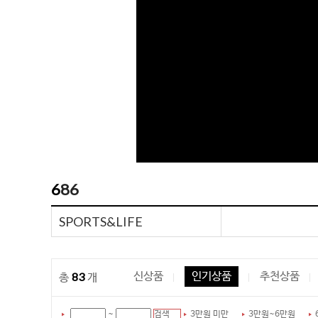
686
SPORTS&LIFE
83
신상품
인기상품
추천상품
총
개
검색
~
3만원 미만
3만원~6만원