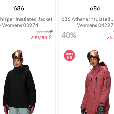
686
686
isper Insulated Jacket
686 Athena Insulated J
- Womens 03974
Womens 04297
599,900원
40%
299,900원
26